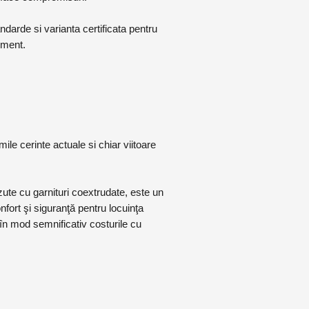
arde si varianta certificata pentru
oment.
e cerinte actuale si chiar viitoare
te cu garnituri coextrudate, este un
fort şi siguranţă pentru locuinţa
în mod semnificativ costurile cu