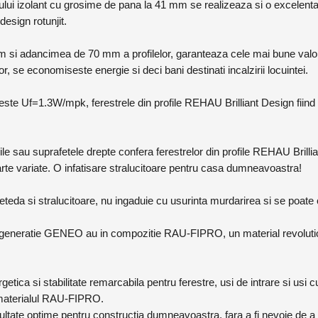
ui izolant cu grosime de pana la 41 mm se realizeaza si o excelenta fo
design rotunjit.
 si adancimea de 70 mm a profilelor, garanteaza cele mai bune valori
or, se economiseste energie si deci bani destinati incalzirii locuintei.
ste Uf=1.3W/mpk, ferestrele din profile REHAU Brilliant Design fiind
burile sau suprafetele drepte confera ferestrelor din profile REHAU Bril
arte variate. O infatisare stralucitoare pentru casa dumneavoastra!
teda si stralucitoare, nu ingaduie cu usurinta murdarirea si se poate 
a generatie GENEO au in compozitie RAU-FIPRO, un material revolutio
tica si stabilitate remarcabila pentru ferestre, usi de intrare si usi cu
materialul RAU-FIPRO.
 rezultate optime pentru constructia dumneavoastra, fara a fi nevoie de