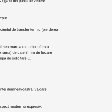
onvinga si din punct de vedere
ceput.
cientul de transfer termic (pierderea
timea mare a rosturilor ofera o
l de rama) de cate 3 mm de fiecare
rupa de solicitare C.
ocuintei dumneavoastra, valoare
n aspect modern si expresiv.