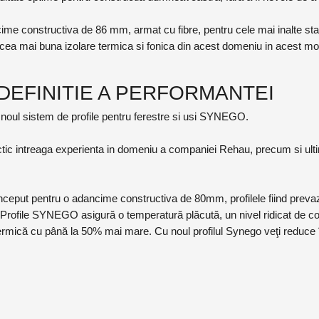
e constructiva de 86 mm, armat cu fibre, pentru cele mai inalte stand
ea mai buna izolare termica si fonica din acest domeniu in acest m
DEFINITIE A PERFORMANTEI
oul sistem de profile pentru ferestre si usi SYNEGO.
 intreaga experienta in domeniu a companiei Rehau, precum si ultimil
eput pentru o adancime constructiva de 80mm, profilele fiind prevazu
 Profile SYNEGO asigură o temperatură plăcută, un nivel ridicat de con
ermică cu până la 50% mai mare. Cu noul profilul Synego veţi reduce 