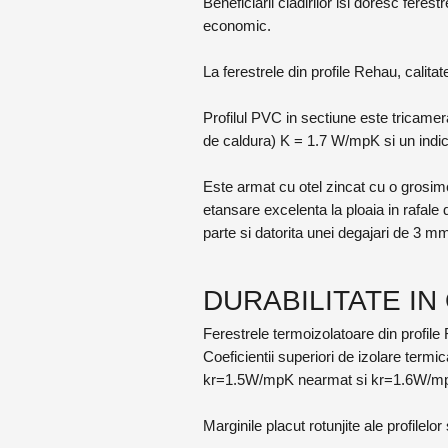
Beneficiarii cladirilor isi doresc fere
economic.
La ferestrele din profile Rehau, calita
Profilul PVC in sectiune este tricamer
de caldura) K = 1.7 W/mpK si un indic
Este armat cu otel zincat cu o grosime
etansare excelenta la ploaia in rafale 
parte si datorita unei degajari de 3 mm
DURABILITATE IN
Ferestrele termoizolatoare din profil
Coeficientii superiori de izolare termi
kr=1.5W/mpK nearmat si kr=1.6W/mp
Marginile placut rotunjite ale profilelo