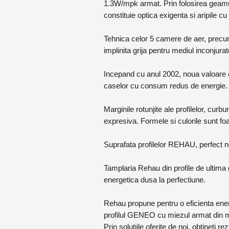
1.3W/mpk armat. Prin folosirea geamul
constituie optica exigenta si aripile cu 
Tehnica celor 5 camere de aer, precum
implinita grija pentru mediul inconjurat
Incepand cu anul 2002, noua valoare e
caselor cu consum redus de energie.
Marginile rotunjite ale profilelor, cur
expresiva. Formele si culorile sunt fo
Suprafata profilelor REHAU, perfect ne
Tamplaria Rehau din profile de ultim
energetica dusa la perfectiune.
Rehau propune pentru o eficienta energe
profilul GENEO cu miezul armat din 
Prin solutiile oferite de noi, obtineti