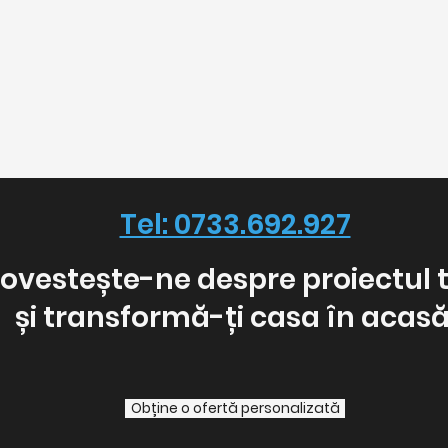
Tel: 0733.692.927
ovestește-ne despre proiectul 
și transformă-ți casa în acasă
Obține o ofertă personalizată