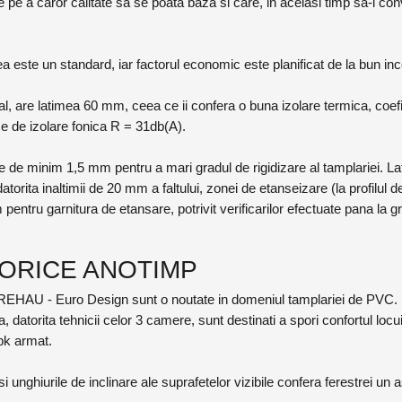
stre pe a caror calitate sa se poata baza si care, in acelasi timp sa-i c
tea este un standard, iar factorul economic este planificat de la bun in
al, are latimea 60 mm, ceea ce ii confera o buna izolare termica, coefi
e de izolare fonica R = 31db(A).
 de minim 1,5 mm pentru a mari gradul de rigidizare al tamplariei. La
datorita inaltimii de 20 mm a faltului, zonei de etanseizare (la profilu
 pentru garnitura de etansare, potrivit verificarilor efectuate pana la g
 ORICE ANOTIMP
e REHAU - Euro Design sunt o noutate in domeniul tamplariei de PVC.
ca, datorita tehnicii celor 3 camere, sunt destinati a spori confortul l
k armat.
r si unghiurile de inclinare ale suprafetelor vizibile confera ferestrei u