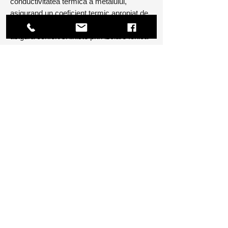
conductivitatea termica a metalului,
asigurand un coeficient termic apropiat de
cel al sistemelor de PVC. De asemenea
asigura confort si liniste prin izolare fonica
optima, pana la 38 dB, in functie de
dimensiunea puntii termice.
Firma noastra executa de asemenea si
tamplarie aluminiu fara rupere termica cu
diverse aplicabilitati: ferestre, usi, pereti
despartitori, vitrine, in functie de cerintele si
necesitatile beneficiarului.
Tel: 0733.692.927
Povestește-ne despre
proiectul tău
și transformă-ți casa în
acasă.